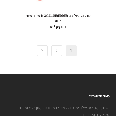
קורקינט פעלולים MGX S1 SHREDDER שרדר שחור
אדום
₪
699.00
2
1
מאד גיר ישראל
הצוות המקצועי שלנו ישמח לעמוד לרשותכם במתן ייעוץ ושירות
מקצועיים ואדיבים.